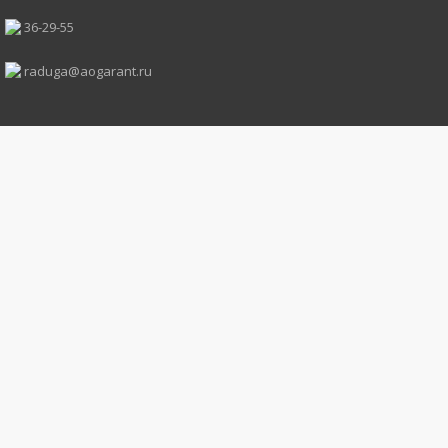
36-29-55
raduga@aogarant.ru