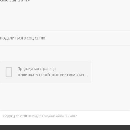
Gold Star, 2 этаж
ПОДЕЛИТЬСЯ В СОЦ СЕТЯХ
Предыдущая страница
НОВИНКА! УТЕПЛЁННЫЕ КОСТЮМЫ ИЗ ФУТЕРА В МАГАЗИНЕ «САНЯ»
Copyright 2018
ТЦ Радуга С
оздание сайта
"СЛАВА"