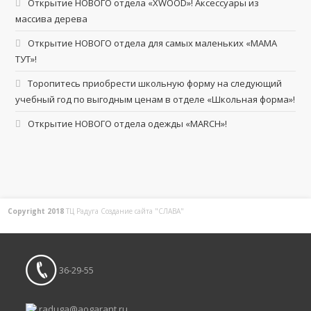
Открытие НОВОГО отдела «XWOOD»! Аксессуары из
массива дерева
Открытие НОВОГО отдела для самых маленьких «МАМА
ТУТ»!
Торопитесь приобрести школьную форму на следующий
учебный год по выгодным ценам в отделе «Школьная форма»!
Открытие НОВОГО отдела одежды «MARCH»!
Copyright 2018
ТЦ Радуга С
оздание сайта
"СЛАВА"
36-29-55
raduga@aogarant.ru