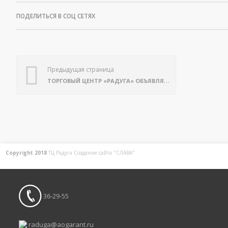
ПОДЕЛИТЬСЯ В СОЦ СЕТЯХ
Предыдущая страница
ТОРГОВЫЙ ЦЕНТР «РАДУГА» ОБЪЯВЛЯЕТ АКЦИЮ!
Copyright 2018
ТЦ Радуга С
оздание сайта
"СЛАВА"
36-29-55
raduga@aogarant.ru