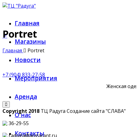
Главная
Portret
Магазины
Главная
Portret
Новости
+7 (904) 833-27-58
Мероприятия
Женская оде
Аренда
Copyright 2018
ТЦ Радуга С
оздание сайта
"СЛАВА"
О нас
36-29-55
Контакты
raduga@aogarant.ru