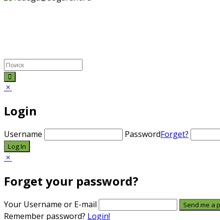
Login
Username
Password
Forget?
Forget your password?
Your Username or E-mail
Remember password?
Login!