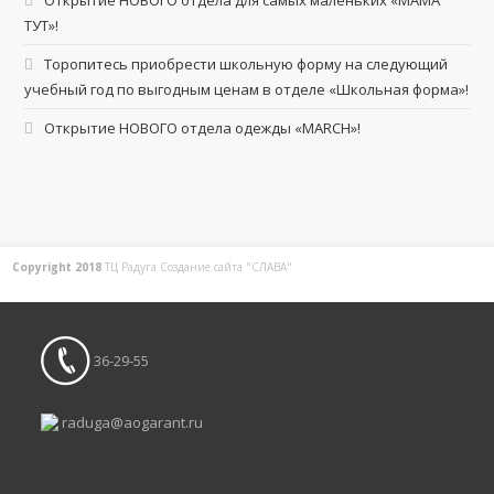
Открытие НОВОГО отдела для самых маленьких «МАМА
ТУТ»!
Торопитесь приобрести школьную форму на следующий
учебный год по выгодным ценам в отделе «Школьная форма»!
Открытие НОВОГО отдела одежды «MARCH»!
Copyright 2018
ТЦ Радуга С
оздание сайта
"СЛАВА"
36-29-55
raduga@aogarant.ru