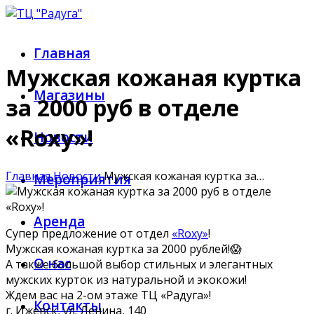
Главная
Мужская кожаная куртка
Магазины
за 2000 руб в отделе
«Roxy»!
Новости
Главная
Новости
Мужская кожаная куртка за…
Мероприятия
Аренда
Супер предложение от отдел
«Roxy»
!
Мужская кожаная куртка за 2000 рублей!😱
О нас
А также большой выбор стильных и элегантных
мужских курток из натуральной и экокожи!
Ждем вас на 2-ом этаже ТЦ «Радуга»!
Контакты
г. Ижевск, ул. Ленина, 140