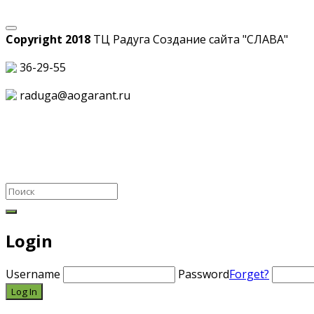
Copyright 2018
ТЦ Радуга С
оздание сайта
"СЛАВА"
36-29-55
raduga@aogarant.ru
Login
Username
Password
Forget?