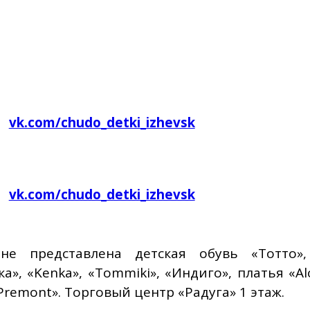
vk.com/chudo_detki_izhevsk
vk.com/chudo_detki_izhevsk
не представлена детская обувь «Тотто», 
а», «Kenka», «Tommiki», «Индиго», платья «Al
«Premont». Торговый центр «Радуга» 1 этаж.