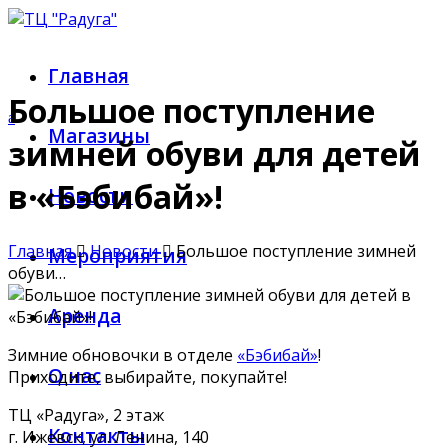
Главная
Большое поступление
Магазины
зимней обуви для детей
в «Бэбибай»!
Новости
Главная
Новости
Большое поступление зимней
Мероприятия
обуви…
Аренда
Зимние обновочки в отделе
«Бэбибай»
!
О нас
Приходите, выбирайте, покупайте!
ТЦ «Радуга», 2 этаж
Контакты
г. Ижевск, ул. Ленина, 140