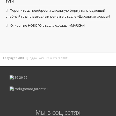
ТУТ»!
Торопитесь приобрести школьную форму на следующий
учебный год по выгодным ценам в отделе «Школьная форма»!
Открытие НОВОГО отдела одежды «MARCH»!
Copyright 2018
ТЦ Радуга С
оздание сайта
"СЛАВА"
36-29-55
raduga@aogarant.ru
Мы в соц сетях