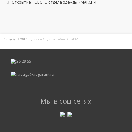
Открытие НОВОГО отдела одежды «MARCH»!
Copyright 2018
ТЦ Радуга С
оздание сайта
"СЛАВА"
36-29-55
raduga@aogarant.ru
Мы в соц сетях