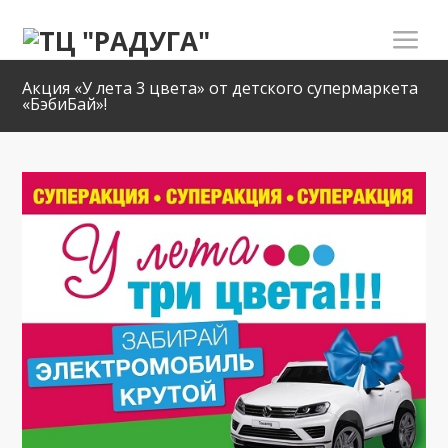
Акция «У лета 3 цвета» от детского супермаркета
«БэбиБай»!